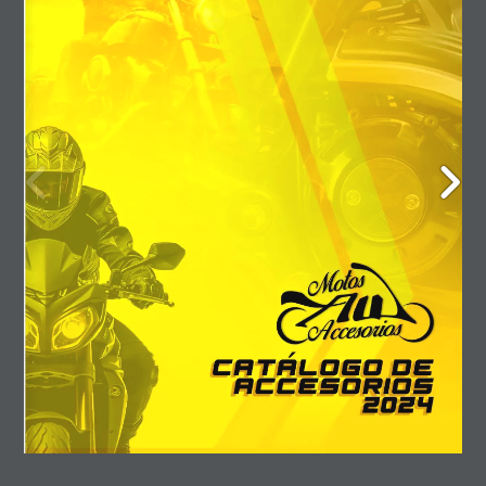
contacto@accesoriosmotoau.com
ventas@accesoriosmotoau.com
PRINCIPAL
Fontibón

Bogotá / Colombia