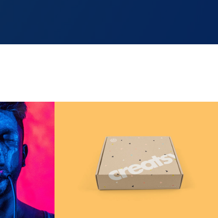
Think Outside The Box
Mockup / Illustrator
it
iPhone X Wallpaper
y
Mockup / Photoshop