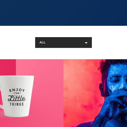
y Little Things
Concert
Branding
Video / Music
ALL
etty In Pink
Dragon Fru
Photography
Beautiful & Tast