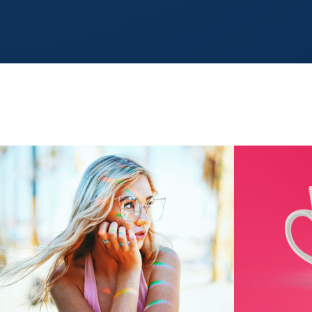
Spectrum
Enjo
Photography
Coral
Pr
Branding