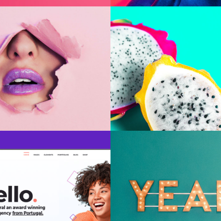
lcome Page
Yeah!
ordPress Theme
Photography