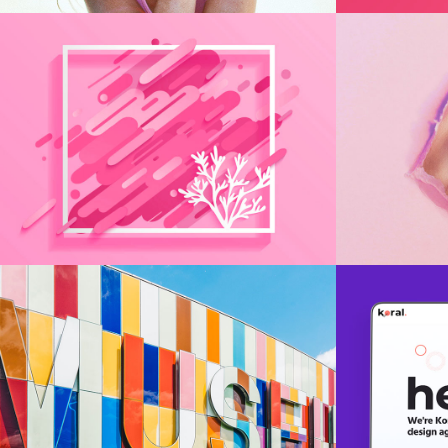
Museum
We
Colors
W